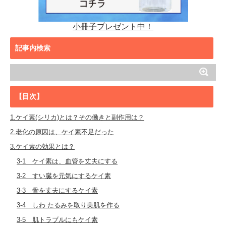
小冊子プレゼント中！
記事内検索
【目次】
1.ケイ素(シリカ)とは？その働きと副作用は？
2.老化の原因は、ケイ素不足だった
3.ケイ素の効果とは？
3-1 ケイ素は、血管を丈夫にする
3-2 すい臓を元気にするケイ素
3-3 骨を丈夫にするケイ素
3-4 しわ たるみを取り美肌を作る
3-5 肌トラブルにもケイ素