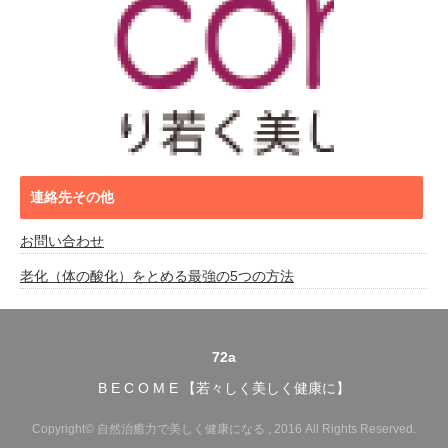
連絡先その他
お問い合わせ
老化（体の酸化）をとめる最強の5つの方法
72a
B E C O M E 【若々しく美しく健康に】
Copyright© 自然治癒力で美しく健康になる , 2016 All Rights Reserved.