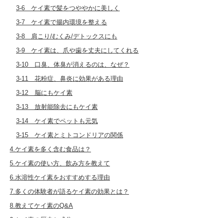
3-6 ケイ素で髪をつややかに美しく
3-7 ケイ素で腸内環境を整える
3-8 肩こり/むくみ/デトックスにも
3-9 ケイ素は、爪や歯を丈夫にしてくれる
3-10 口臭、体臭が消えるのは、なぜ？
3-11 花粉症、鼻炎に効果がある理由
3-12 脳にもケイ素
3-13 放射能除去にもケイ素
3-14 ケイ素でペットも元気
3-15 ケイ素とミトコンドリアの関係
4.ケイ素を多く含む食品は？
5.ケイ素の使い方、飲み方を教えて
6.水溶性ケイ素をおすすめする理由
7.多くの体験者が語るケイ素の効果とは？
8.教えてケイ素のQ&A