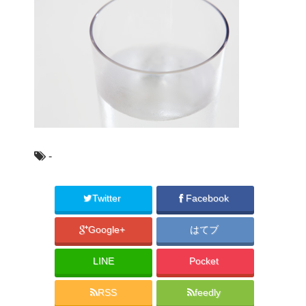
-
Twitter
Facebook
Google+
はてブ
LINE
Pocket
RSS
feedly