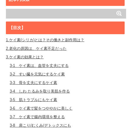
【目次】
1.ケイ素(シリカ)とは？その働きと副作用は？
2.老化の原因は、ケイ素不足だった
3.ケイ素の効果とは？
3-1 ケイ素は、血管を丈夫にする
3-2 すい臓を元気にするケイ素
3-3 骨を丈夫にするケイ素
3-4 しわ たるみを取り美肌を作る
3-5 肌トラブルにもケイ素
3-6 ケイ素で髪をつややかに美しく
3-7 ケイ素で腸内環境を整える
3-8 肩こり/むくみ/デトックスにも