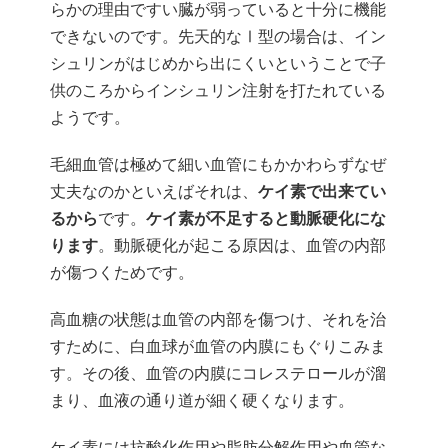
らかの理由ですい臓が弱っていると十分に機能
できないのです。先天的なⅠ型の場合は、イン
シュリンがはじめから出にくいということで子
供のころからインシュリン注射を打たれている
ようです。
毛細血管は極めて細い血管にもかかわらずなぜ
丈夫なのかといえばそれは、
ケイ素で出来てい
るから
です。
ケイ素が不足すると動脈硬化にな
ります
。動脈硬化が起こる原因は、血管の内部
が傷つくためです。
高血糖の状態は血管の内部を傷つけ、それを治
すために、白血球が血管の内膜にもぐりこみま
す。その後、血管の内膜にコレステロールが溜
まり、血液の通り道が細く硬くなります。
ケイ素には抗酸化作用や脂肪分解作用や血管な