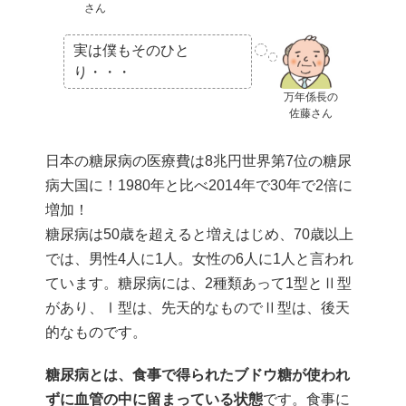
さん
実は僕もそのひと
り・・・
万年係長の
佐藤さん
日本の糖尿病の医療費は8兆円世界第7位の糖尿
病大国に！1980年と比べ2014年で30年で2倍に
増加！
糖尿病は50歳を超えると増えはじめ、70歳以上
では、男性4人に1人。女性の6人に1人と言われ
ています。糖尿病には、2種類あって1型とⅡ型
があり、Ⅰ型は、先天的なものでⅡ型は、後天
的なものです。
糖尿病とは、食事で得られたブドウ糖が使われ
ずに血管の中に留まっている状態
です。食事に