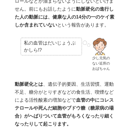
ロールなどが溜まらないようにしないといけま
せん。前にもお話したように
動脈硬化の進行し
た人の動脈には、健康な人の14分の一のケイ素
しか含まれていない
という報告があります。
私の血管はだいじょうぶ
かしら!?
少し元気の
ない近所の
おばちゃん
動脈硬化とは
、遺伝子的要因、生活習慣、運動
不足、糖分がとりすぎなどの食生活、喫煙など
による活性酸素の増加などで
血管の中にコレス
テロールや死んだ細胞やブドウ糖（糖尿病の場
合）がへばりついて血管がもろくなったり細く
なったりして起こります。