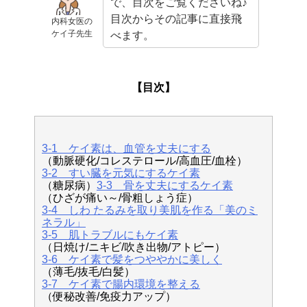
で、目次をご覧くださいね♪
目次からその記事に直接飛
内科女医の
ケイ子先生
べます。
【目次】
3-1 ケイ素は、血管を丈夫にする
（動脈硬化/コレステロール/高血圧/血栓）
3-2 すい臓を元気にするケイ素
（糖尿病）
3-3 骨を丈夫にするケイ素
（ひざが痛い～/骨粗しょう症）
3-4 しわ たるみを取り美肌を作る「美のミ
ネラル」
3-5 肌トラブルにもケイ素
（日焼け/ニキビ/吹き出物/アトピー）
3-6 ケイ素で髪をつややかに美しく
（薄毛/抜毛/白髪）
3-7 ケイ素で腸内環境を整える
（便秘改善/免疫力アップ）