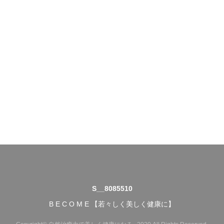
S__8085510
B E C O M E 【若々しく美しく健康に】