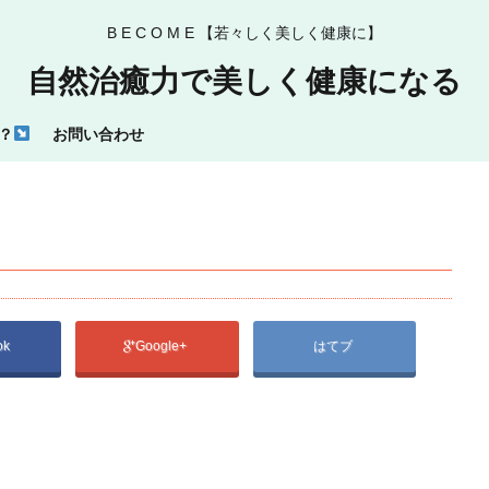
B E C O M E 【若々しく美しく健康に】
自然治癒力で美しく健康になる
？
お問い合わせ
ok
Google+
はてブ