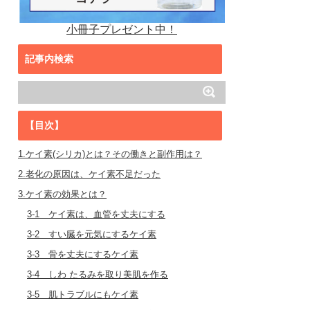
小冊子プレゼント中！
記事内検索
【目次】
1.ケイ素(シリカ)とは？その働きと副作用は？
2.老化の原因は、ケイ素不足だった
3.ケイ素の効果とは？
3-1 ケイ素は、血管を丈夫にする
3-2 すい臓を元気にするケイ素
3-3 骨を丈夫にするケイ素
3-4 しわ たるみを取り美肌を作る
3-5 肌トラブルにもケイ素