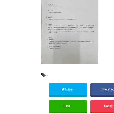
-
Twitter
Facebo
LINE
Pocke