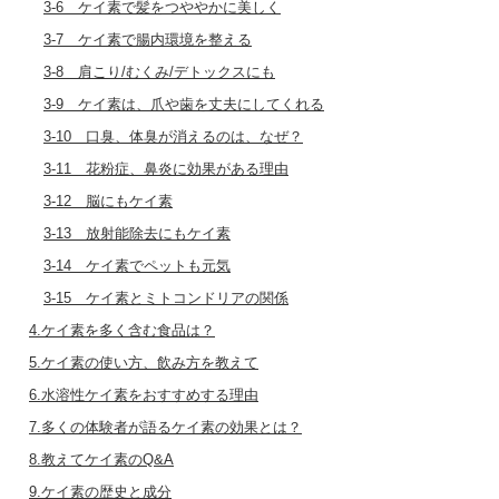
3-6 ケイ素で髪をつややかに美しく
3-7 ケイ素で腸内環境を整える
3-8 肩こり/むくみ/デトックスにも
3-9 ケイ素は、爪や歯を丈夫にしてくれる
3-10 口臭、体臭が消えるのは、なぜ？
3-11 花粉症、鼻炎に効果がある理由
3-12 脳にもケイ素
3-13 放射能除去にもケイ素
3-14 ケイ素でペットも元気
3-15 ケイ素とミトコンドリアの関係
4.ケイ素を多く含む食品は？
5.ケイ素の使い方、飲み方を教えて
6.水溶性ケイ素をおすすめする理由
7.多くの体験者が語るケイ素の効果とは？
8.教えてケイ素のQ&A
9.ケイ素の歴史と成分