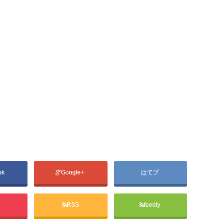
ok
Google+
はてブ
t
RSS
feedly