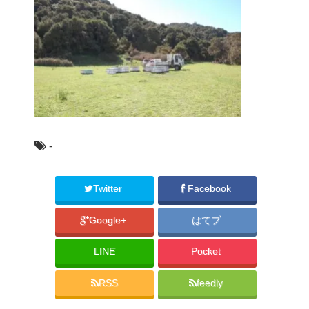
-
Twitter
Facebook
Google+
はてブ
LINE
Pocket
RSS
feedly