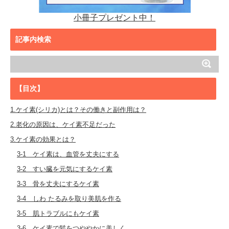
小冊子プレゼント中！
記事内検索
【目次】
1.ケイ素(シリカ)とは？その働きと副作用は？
2.老化の原因は、ケイ素不足だった
3.ケイ素の効果とは？
3-1 ケイ素は、血管を丈夫にする
3-2 すい臓を元気にするケイ素
3-3 骨を丈夫にするケイ素
3-4 しわ たるみを取り美肌を作る
3-5 肌トラブルにもケイ素
3-6 ケイ素で髪をつややかに美しく