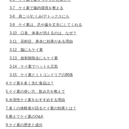
3-7 ケイ素で腸内環境を整える
3-8 肩こり/むくみ/デトックスにも
3-9 ケイ素は、爪や歯を丈夫にしてくれる
3-10 口臭、体臭が消えるのは、なぜ？
3-11 花粉症、鼻炎に効果がある理由
3-12 脳にもケイ素
3-13 放射能除去にもケイ素
3-14 ケイ素でペットも元気
3-15 ケイ素とミトコンドリアの関係
4.ケイ素を多く含む食品は？
5.ケイ素の使い方、飲み方を教えて
6.水溶性ケイ素をおすすめする理由
7.多くの体験者が語るケイ素の効果とは？
8.教えてケイ素のQ&A
9.ケイ素の歴史と成分