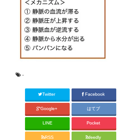
-
Twitter
Facebook
Google+
はてブ
LINE
Pocket
RSS
feedly