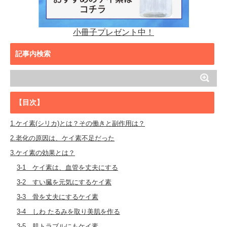
小冊子プレゼント中！
記事内検索
【目次】
1.ケイ素(シリカ)とは？その働きと副作用は？
2.老化の原因は、ケイ素不足だった
3.ケイ素の効果とは？
3-1 ケイ素は、血管を丈夫にする
3-2 すい臓を元気にするケイ素
3-3 骨を丈夫にするケイ素
3-4 しわ たるみを取り美肌を作る
3-5 肌トラブルにもケイ素