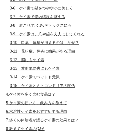
3-6 ケイ素で髪をつややかに美しく
3-7 ケイ素で腸内環境を整える
3-8 肩こり/むくみ/デトックスにも
3-9 ケイ素は、爪や歯を丈夫にしてくれる
3-10 口臭、体臭が消えるのは、なぜ？
3-11 花粉症、鼻炎に効果がある理由
3-12 脳にもケイ素
3-13 放射能除去にもケイ素
3-14 ケイ素でペットも元気
3-15 ケイ素とミトコンドリアの関係
4.ケイ素を多く含む食品は？
5.ケイ素の使い方、飲み方を教えて
6.水溶性ケイ素をおすすめする理由
7.多くの体験者が語るケイ素の効果とは？
8.教えてケイ素のQ&A