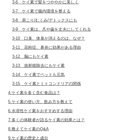
3-6 ケイ素で髪をつややかに美しく
3-7 ケイ素で腸内環境を整える
3-8 肩こり/むくみ/デトックスにも
3-9 ケイ素は、爪や歯を丈夫にしてくれる
3-10 口臭、体臭が消えるのは、なぜ？
3-11 花粉症、鼻炎に効果がある理由
3-12 脳にもケイ素
3-13 放射能除去にもケイ素
3-14 ケイ素でペットも元気
3-15 ケイ素とミトコンドリアの関係
4.ケイ素を多く含む食品は？
5.ケイ素の使い方、飲み方を教えて
6.水溶性ケイ素をおすすめする理由
7.多くの体験者が語るケイ素の効果とは？
8.教えてケイ素のQ&A
9.ケイ素の歴史と成分