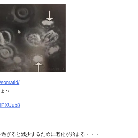
m/somatid/
ょう
8IPXUub8
を過ぎると減少するために老化が始まる・・・