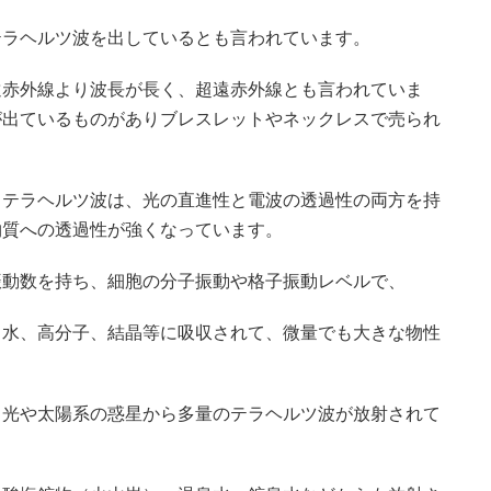
テラヘルツ波を出しているとも言われています。
遠赤外線より波長が長く、超遠赤外線とも言われていま
が出ているものがありブレスレットやネックレスで売られ
、テラヘルツ波は、光の直進性と電波の透過性の両方を持
物質への透過性が強くなっています。
振動数を持ち、細胞の分子振動や格子振動レベルで、
、水、高分子、結晶等に吸収されて、微量でも大きな物性
月光や太陽系の惑星から多量のテラヘルツ波が放射されて