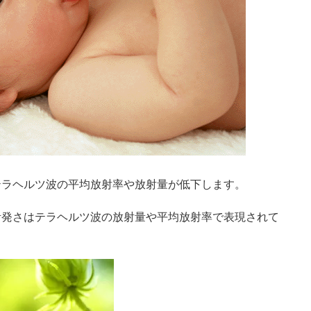
テラヘルツ波の平均放射率や放射量が低下します。
活発さはテラヘルツ波の放射量や平均放射率で表現されて