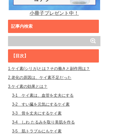
小冊子プレゼント中！
記事内検索
【目次】
1.ケイ素(シリカ)とは？その働きと副作用は？
2.老化の原因は、ケイ素不足だった
3.ケイ素の効果とは？
3-1 ケイ素は、血管を丈夫にする
3-2 すい臓を元気にするケイ素
3-3 骨を丈夫にするケイ素
3-4 しわ たるみを取り美肌を作る
3-5 肌トラブルにもケイ素